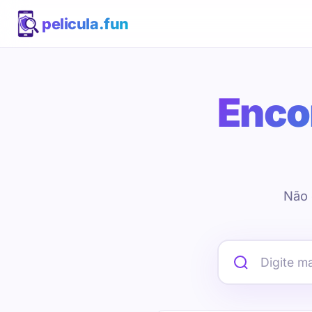
pelicula.fun
Encon
Não 