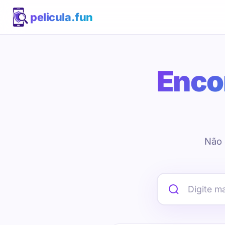
pelicula.fun
Encon
Não 