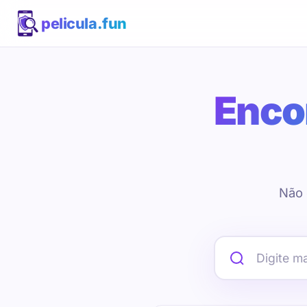
pelicula.fun
Encon
Não 