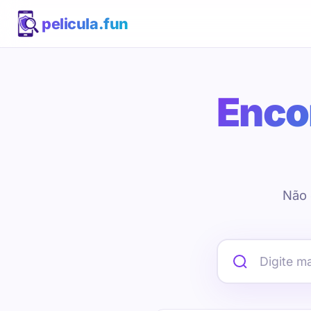
pelicula.fun
Encon
Não 