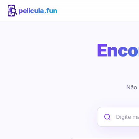
pelicula.fun
Encon
Não 