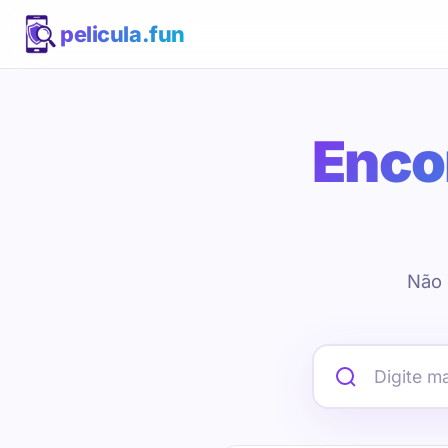
pelicula.fun
Encon
Não 