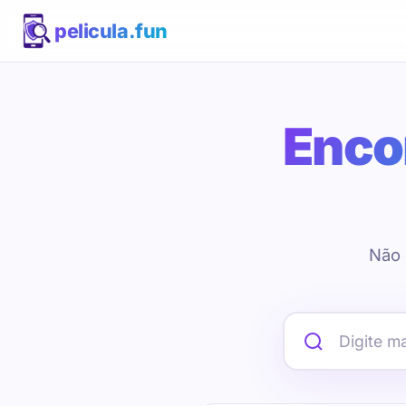
pelicula.fun
Encon
Não 