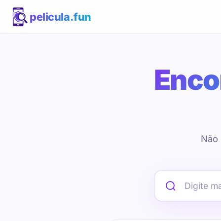
pelicula.fun
Encon
Não 