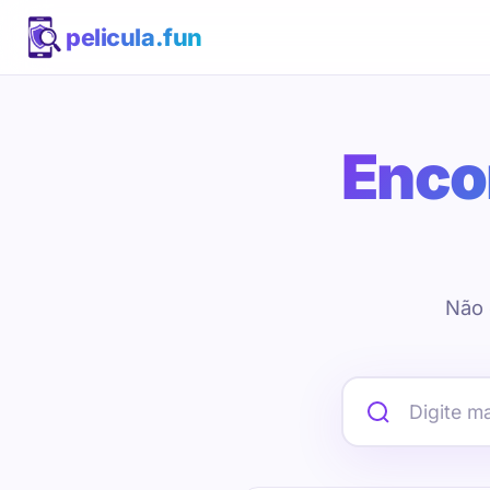
pelicula.fun
Encon
Não 