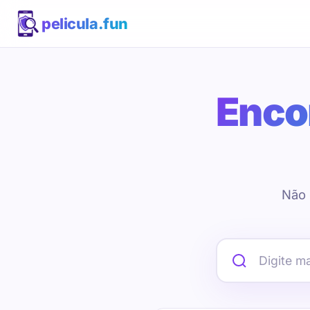
pelicula.fun
Encon
Não 