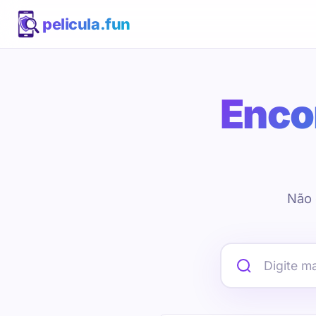
pelicula.fun
Encon
Não 