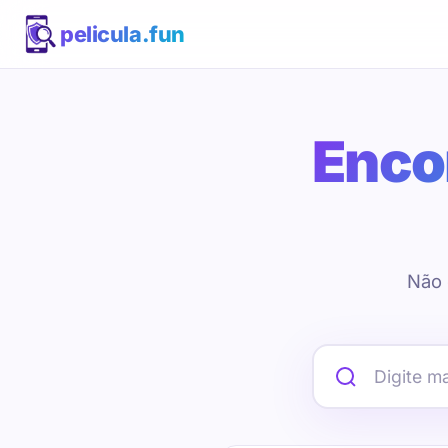
pelicula.fun
Encon
Não 