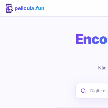
pelicula.fun
Encon
Não 